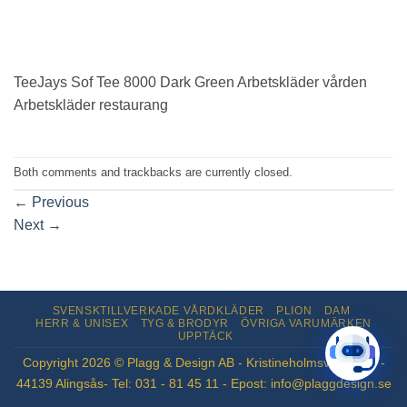
TeeJays Sof Tee 8000 Dark Green Arbetskläder vården
Arbetskläder restaurang
Both comments and trackbacks are currently closed.
←
Previous
Next
→
SVENSKTILLVERKADE VÅRDKLÄDER
PLION
DAM
HERR & UNISEX
TYG & BRODYR
ÖVRIGA VARUMÄRKEN
UPPTÄCK
Copyright 2026 © Plagg & Design AB - Kristineholmsvägen 12 -
44139 Alingsås- Tel: 031 - 81 45 11 - Epost: info@plaggdesign.se