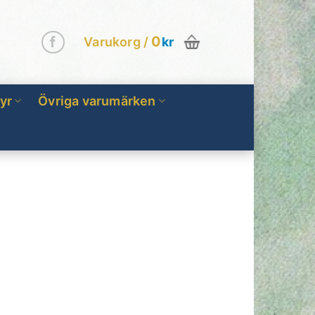
0
Varukorg /
kr
yr
Övriga varumärken