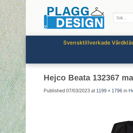
Skip
to
Sök
content
efter:
Svensktillverkade Vårdklä
Hejco Beata 132367 ma
Published
07/03/2023
at
1199 × 1796
in
H