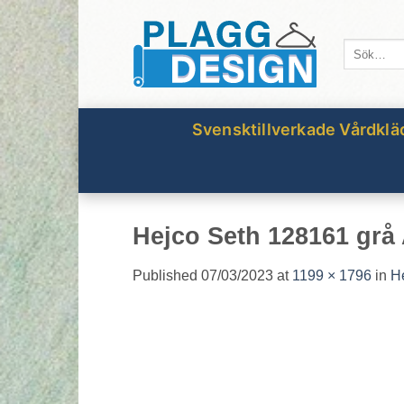
Skip
to
Sök
content
efter:
Svensktillverkade Vårdklä
Hejco Seth 128161 grå
Published
07/03/2023
at
1199 × 1796
in
H