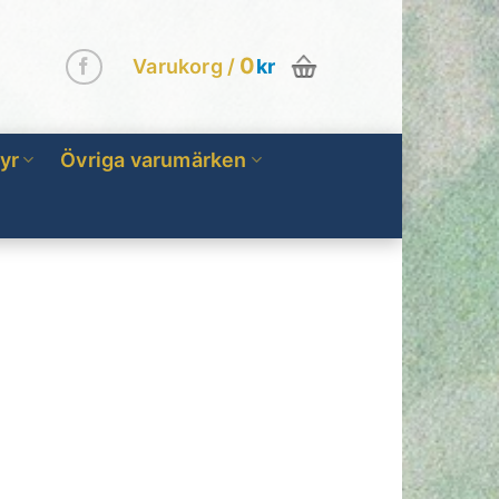
0
Varukorg /
kr
yr
Övriga varumärken