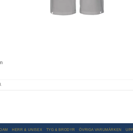
en
.
DAM
HERR & UNISEX
TYG & BRODYR
ÖVRIGA VARUMÄRKEN
UP