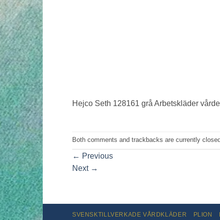
Hejco Seth 128161 grå Arbetskläder vård
Both comments and trackbacks are currently closed
←
Previous
Next
→
SVENSKTILLVERKADE VÅRDKLÄDER
PLION