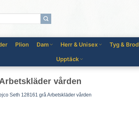
der
Plion
Dam
Herr & Unisex
Tyg & Brod
Upptäck
 Arbetskläder vården
ejco Seth 128161 grå Arbetskläder vården