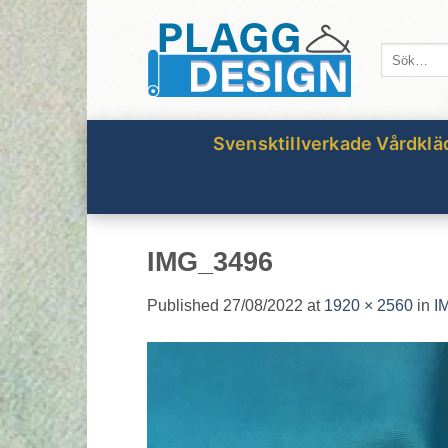
Skip
to
Sök
content
efter:
Svensktillverkade Vårdklä
IMG_3496
Published
27/08/2022
at
1920 × 2560
in
I