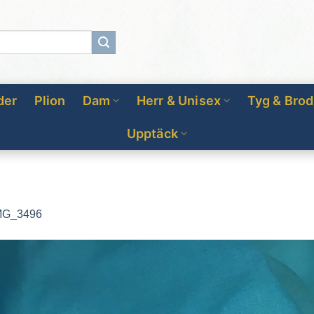
der
Plion
Dam
Herr & Unisex
Tyg & Brod
Upptäck
MG_3496