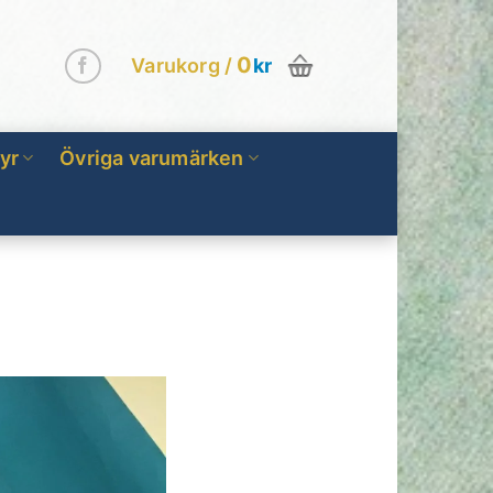
0
Varukorg /
kr
yr
Övriga varumärken