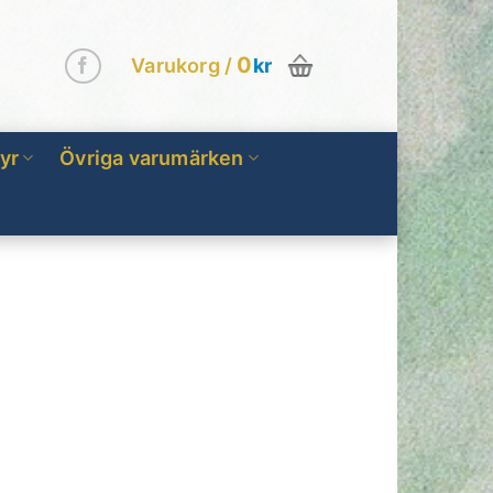
0
Varukorg /
kr
yr
Övriga varumärken