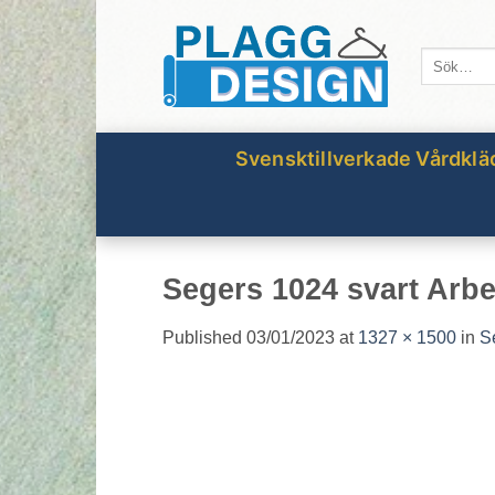
Skip
to
Sök
content
efter:
Svensktillverkade Vårdklä
Segers 1024 svart Arbe
Published
03/01/2023
at
1327 × 1500
in
S