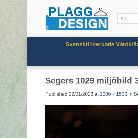
Skip
to
Sök
content
efter:
Svensktillverkade Vårdklä
Segers 1029 miljöbild 
Published
22/01/2023
at
1000 × 1500
in
S