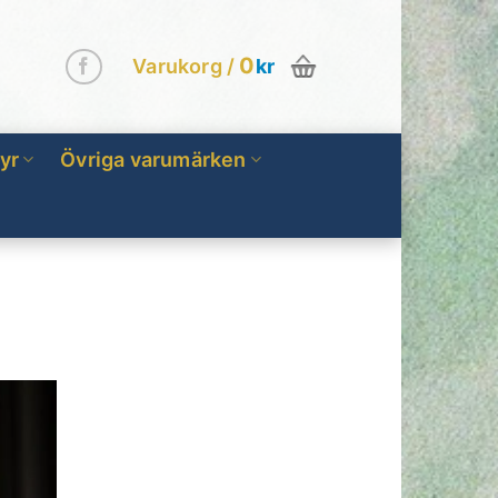
0
Varukorg /
kr
yr
Övriga varumärken