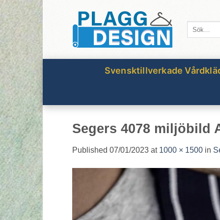
Skip
to
Sök
content
efter:
Svensktillverkade Vårdklä
Segers 4078 miljöbild 
Published
07/01/2023
at
1000 × 1500
in
S