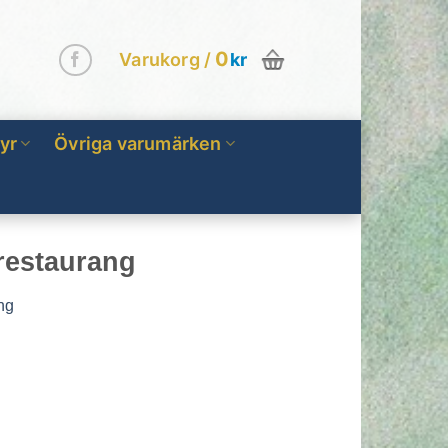
0
Varukorg /
kr
yr
Övriga varumärken
restaurang
ng