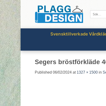
Skip
to
Sök
content
efter:
Svensktillverkade Vårdklä
Segers bröstförkläde 4
Published
06/02/2024
at
1327 × 1500
in
S