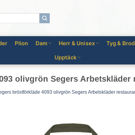
der
Plion
Dam
Herr & Unisex
Tyg & Brod
Upptäck
093 olivgrön Segers Arbetskläder 
egers bröstförkläde 4093 olivgrön Segers Arbetskläder restaura