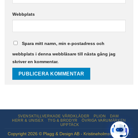
Webbplats
Spara mitt namn, min e-postadress och
webbplats i denna webbläsare till nästa gång jag
skriver en kommentar.
SVENSKTILLVERKADE VÅRDKLÄDER
PLION
DAM
HERR & UNISEX
TYG & BRODYR
ÖVRIGA VARUMÄRKEN
UPPTÄCK
Copyright 2026 © Plagg & Design AB - Kristineholmsvägen 12 -