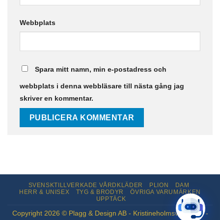
Webbplats
Spara mitt namn, min e-postadress och
webbplats i denna webbläsare till nästa gång jag
skriver en kommentar.
SVENSKTILLVERKADE VÅRDKLÄDER
PLION
DAM
HERR & UNISEX
TYG & BRODYR
ÖVRIGA VARUMÄRKEN
UPPTÄCK
Copyright 2026 © Plagg & Design AB - Kristineholmsvägen 12 -