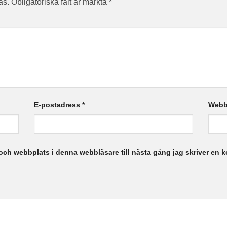
as.
Obligatoriska fält är märkta
*
E-postadress
*
Webb
och webbplats i denna webbläsare till nästa gång jag skriver en 