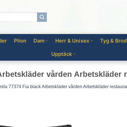
der
Plion
Dam
Herr & Unisex
Tyg & Brod
Upptäck
Arbetskläder vården Arbetskläder 
ila 77374 Fia black Arbetskläder vården Arbetskläder restaur