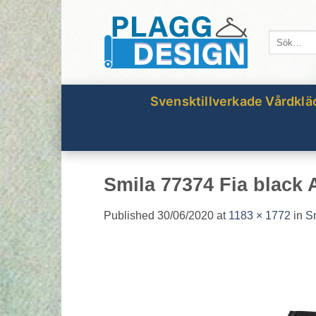
Skip
to
Sök
content
efter:
Svensktillverkade Vårdklä
Smila 77374 Fia black 
Published
30/06/2020
at
1183 × 1772
in
Sm