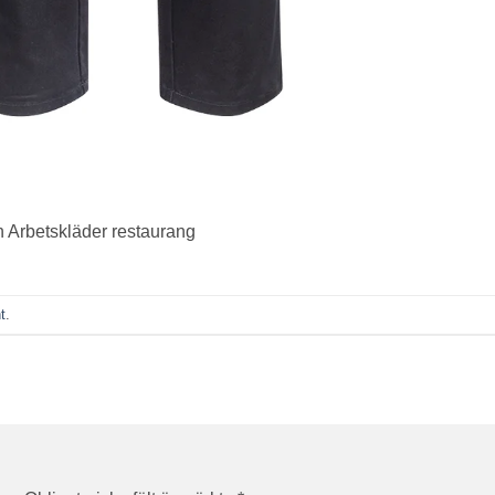
n Arbetskläder restaurang
t
.