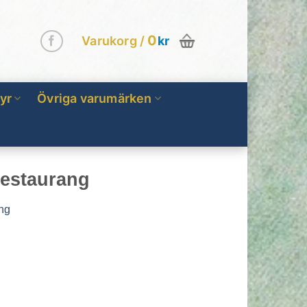
0
Varukorg /
kr
yr
Övriga varumärken
restaurang
ang