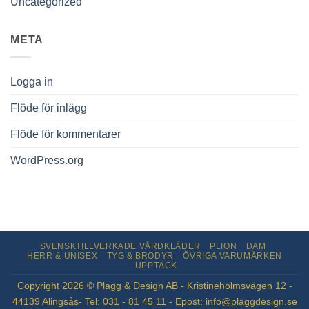
Uncategorized
META
Logga in
Flöde för inlägg
Flöde för kommentarer
WordPress.org
SVENSKTILLVERKADE VÅRDKLÄDER
PLION
DAM
HERR & UNISEX
TYG & BRODYR
ÖVRIGA VARUMÄRKEN
UPPTÄCK
Copyright 2026 © Plagg & Design AB - Kristineholmsvägen 12 -
44139 Alingsås- Tel: 031 - 81 45 11 - Epost: info@plaggdesign.se