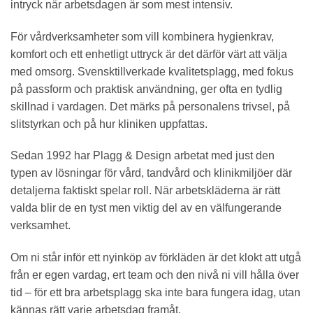
intryck när arbetsdagen är som mest intensiv.
För vårdverksamheter som vill kombinera hygienkrav,
komfort och ett enhetligt uttryck är det därför värt att välja
med omsorg. Svensktillverkade kvalitetsplagg, med fokus
på passform och praktisk användning, ger ofta en tydlig
skillnad i vardagen. Det märks på personalens trivsel, på
slitstyrkan och på hur kliniken uppfattas.
Sedan 1992 har Plagg & Design arbetat med just den
typen av lösningar för vård, tandvård och klinikmiljöer där
detaljerna faktiskt spelar roll. När arbetskläderna är rätt
valda blir de en tyst men viktig del av en välfungerande
verksamhet.
Om ni står inför ett nyinköp av förkläden är det klokt att utgå
från er egen vardag, ert team och den nivå ni vill hålla över
tid – för ett bra arbetsplagg ska inte bara fungera idag, utan
kännas rätt varje arbetsdag framåt.