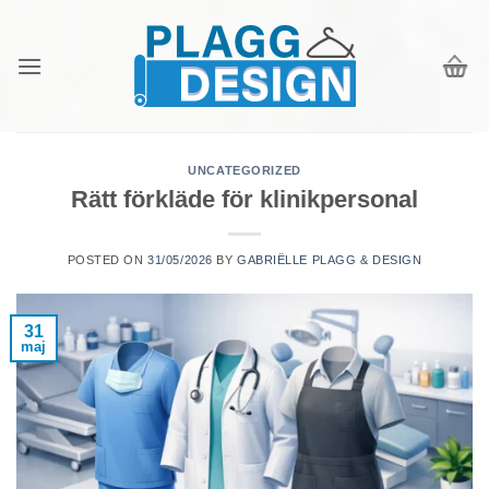
Skip
to
content
UNCATEGORIZED
Rätt förkläde för klinikpersonal
POSTED ON
31/05/2026
BY
GABRIËLLE PLAGG & DESIGN
31
maj