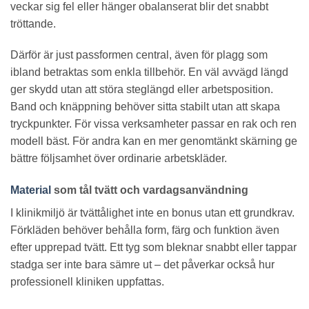
veckar sig fel eller hänger obalanserat blir det snabbt
tröttande.
Därför är just passformen central, även för plagg som
ibland betraktas som enkla tillbehör. En väl avvägd längd
ger skydd utan att störa steglängd eller arbetsposition.
Band och knäppning behöver sitta stabilt utan att skapa
tryckpunkter. För vissa verksamheter passar en rak och ren
modell bäst. För andra kan en mer genomtänkt skärning ge
bättre följsamhet över ordinarie arbetskläder.
Material
som tål tvätt och vardagsanvändning
I klinikmiljö är tvättålighet inte en bonus utan ett grundkrav.
Förkläden behöver behålla form, färg och funktion även
efter upprepad tvätt. Ett tyg som bleknar snabbt eller tappar
stadga ser inte bara sämre ut – det påverkar också hur
professionell kliniken uppfattas.