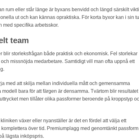
n rum eller står länge är byxans benvidd och längd särskilt vikt
nella ut och kan kännas opraktiska. För korta byxor kan i sin tu
on med specifika arbetsskor.
helt team
ner blir storleksfrågan både praktisk och ekonomisk. Fel storlekar
 och missnöjda medarbetare. Samtidigt vill man ofta uppnå ett
ng.
Börja med att skilja mellan individuella mått och gemensamma
 modell bara för att färgen är densamma. Tvärtom blir resultatet
a uttrycket men tillåter olika passformer beroende på kroppstyp o
kliniken växer eller nyanställer är det en fördel att välja ett
att komplettera över tid. Premiumplagg med genomtänkt passform
 på lägsta inköpspris.