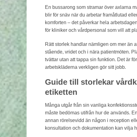
En bussarong som stramar över axlarna mär
blir för snäv när du arbetar framåtlutad ell
komforten – det påverkar hela arbetsdagen. 
för kliniker och vårdpersonal som vill att p
Rätt storlek handlar nämligen om mer än at
stående, vridet och i nära patientmöten. Pl
tvättar utan att tappa sin funktion. Det är
arbetskläderna verkligen gör sitt jobb.
Guide till storlekar vård
etiketten
Många utgår från sin vanliga konfektionssto
måste bedömas utifrån hur de används. En
annan rörelsevidd än någon i reception ell
konsultation och dokumentation kan vilja ha 