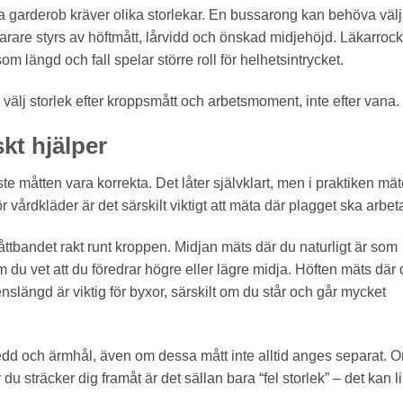
ma garderob kräver olika storlekar. En bussarong kan behöva väl
arare styrs av höftmått, lårvidd och önskad midjehöjd. Läkarrock
som längd och fall spelar större roll för helhetsintrycket.
välj storlek efter kroppsmått och arbetsmoment, inte efter vana.
kt hjälper
 måtten vara korrekta. Det låter självklart, men i praktiken mät
För vårdkläder är det särskilt viktigt att mäta där plagget ska arbet
åttbandet rakt runt kroppen. Midjan mäts där du naturligt är som
om du vet att du föredrar högre eller lägre midja. Höften mäts där
nslängd är viktig för byxor, särskilt om du står och går mycket
edd och ärmhål, även om dessa mått inte alltid anges separat. 
du sträcker dig framåt är det sällan bara “fel storlek” – det kan l