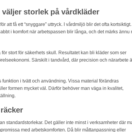
väljer storlek på vårdkläder
ör att få ett “snyggare” uttryck. I vårdmiljö blir det ofta kortsiktigt.
nabbt i komfort när arbetspassen blir långa, och det märks ännu
 för stort för säkerhets skull. Resultatet kan bli kläder som ser
relseekonomi. Särskilt i tandvård, där precision och närarbete ä
ts funktion i tvätt och användning. Vissa material förändras
åller formen mycket väl. Därför behöver man väga in kvalitet,
ällning.
 räcker
 standardstorlekar. Det gäller inte minst i verksamheter där m
 kompromissa med arbetskomforten. Då blir måttanpassning eller