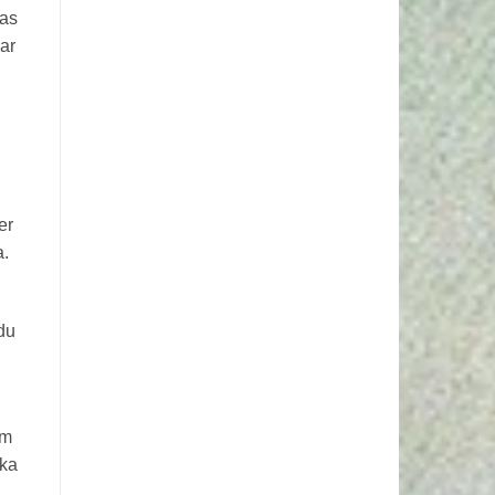
jas
ar
er
a.
 du
Om
ika