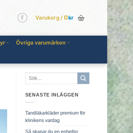
0
Varukorg /
kr
yr
Övriga varumärken
SENASTE INLÄGGEN
Tandläkarkläder premium för
klinikens vardag
Så skapar du en enhetlig