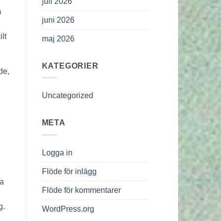
juli 2026
m
juni 2026
lt
maj 2026
KATEGORIER
de,
Uncategorized
META
Logga in
Flöde för inlägg
ta
Flöde för kommentarer
g.
WordPress.org