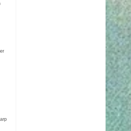
n
mer
karp