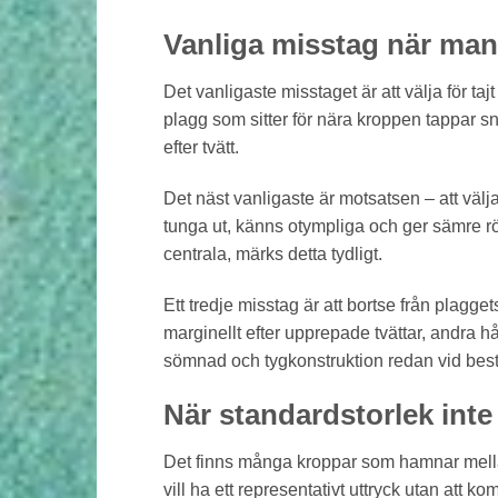
Vanliga misstag när man 
Det vanligaste misstaget är att välja för tajt f
plagg som sitter för nära kroppen tappar s
efter tvätt.
Det näst vanligaste är motsatsen – att välja
tunga ut, känns otympliga och ger sämre rö
centrala, märks detta tydligt.
Ett tredje misstag är att bortse från plagge
marginellt efter upprepade tvättar, andra h
sömnad och tygkonstruktion redan vid best
När standardstorlek inte
Det finns många kroppar som hamnar mellan
vill ha ett representativt uttryck utan att