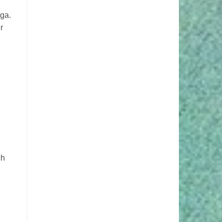
iga.
r
ch