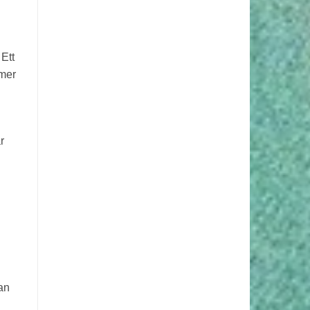
 Ett
 mer
r
an