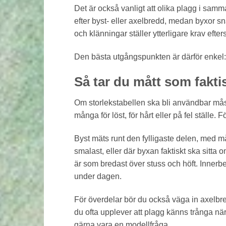
Det är också vanligt att olika plagg i sam
efter byst- eller axelbredd, medan byxor sn
och klänningar ställer ytterligare krav efter
Den bästa utgångspunkten är därför enkel: 
Så tar du mått som faktis
Om storlekstabellen ska bli användbar måste
många för löst, för hårt eller på fel ställe. 
Byst mäts runt den fylligaste delen, med m
smalast, eller där byxan faktiskt ska sitta 
är som bredast över stuss och höft. Innerbe
under dagen.
För överdelar bör du också väga in axelbr
du ofta upplever att plagg känns trånga när 
gärna vara en modellfråga.