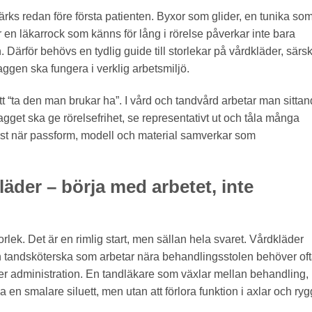
ks redan före första patienten. Byxor som glider, en tunika so
er en läkarrock som känns för lång i rörelse påverkar inte bara
Därför behövs en tydlig guide till storlekar på vårdkläder, särski
laggen ska fungera i verklig arbetsmiljö.
t “ta den man brukar ha”. I vård och tandvård arbetar man sittan
agget ska ge rörelsefrihet, se representativt ut och tåla många
 först när passform, modell och material samverkar som
kläder – börja med arbetet, inte
rlek. Det är en rimlig start, men sällan hela svaret. Vårdkläder
 tandsköterska som arbetar nära behandlingsstolen behöver of
er administration. En tandläkare som växlar mellan behandling,
en smalare siluett, men utan att förlora funktion i axlar och ryg