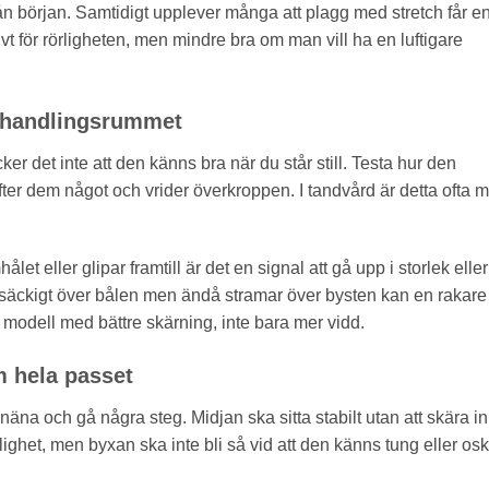
rån början. Samtidigt upplever många att plagg med stretch får e
t för rörligheten, men mindre bra om man vill ha en luftigare
behandlingsrummet
er det inte att den känns bra när du står still. Testa hur den
fter dem något och vrider överkroppen. I tandvård är detta ofta 
et eller glipar framtill är det en signal att gå upp i storlek eller
s säckigt över bålen men ändå stramar över bysten kan en rakare
n modell med bättre skärning, inte bara mer vidd.
 hela passet
näna och gå några steg. Midjan ska sitta stabilt utan att skära in
rörlighet, men byxan ska inte bli så vid att den känns tung eller os