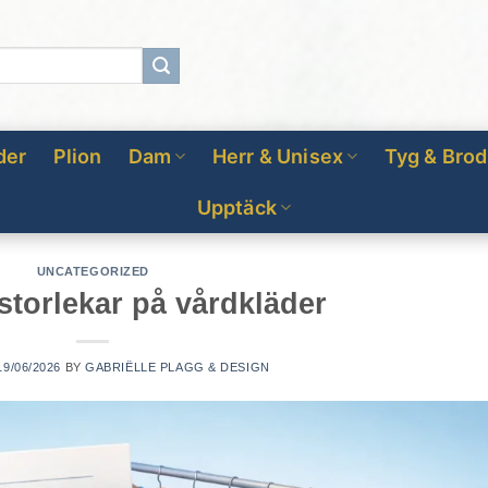
der
Plion
Dam
Herr & Unisex
Tyg & Brod
Upptäck
UNCATEGORIZED
 storlekar på vårdkläder
19/06/2026
BY
GABRIËLLE PLAGG & DESIGN