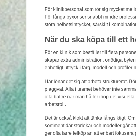
För klinikpersonal som rör sig mycket mella
För långa byxor ser snabbt mindre professio
störa helhetsintrycket, särskilt i kombinati
När du ska köpa till ett 
För en klinik som beställer till flera perso
skapar extra administration, onödiga byten
enhetligt uttryck i färg, modell och profileri
Här lönar det sig att arbeta strukturerat. 
plaggval. Alla i teamet behöver inte samma
ofta bättre när man håller ihop det visuell
arbetsroll.
Det är också klokt att tänka långsiktigt. Om 
sortiment där storlekar och modeller går 
ger ofta färre felköp än att enbart fokusera