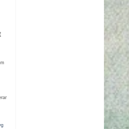
t
om
erar
yg