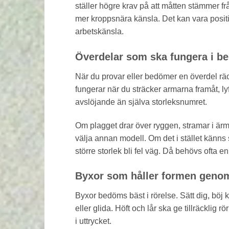
ställer högre krav på att måtten stämmer f
mer kroppsnära känsla. Det kan vara positiv
arbetskänsla.
Överdelar som ska fungera i 
När du provar eller bedömer en överdel räck
fungerar när du sträcker armarna framåt, ly
avslöjande än själva storleksnumret.
Om plagget drar över ryggen, stramar i ärmhål
välja annan modell. Om det i stället känn
större storlek bli fel väg. Då behövs ofta e
Byxor som håller formen genom
Byxor bedöms bäst i rörelse. Sätt dig, böj k
eller glida. Höft och lår ska ge tillräcklig 
i uttrycket.