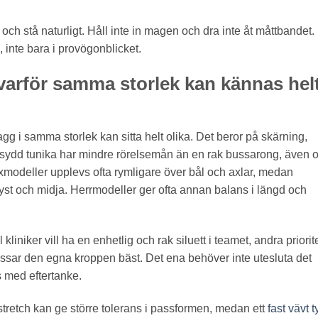
och stå naturligt. Håll inte in magen och dra inte åt måttbandet.
 inte bara i provögonblicket.
 varför samma storlek kan kännas hel
agg i samma storlek kan sitta helt olika. Det beror på skärning,
sydd tunika har mindre rörelsemån än en rak bussarong, även 
modeller upplevs ofta rymligare över bål och axlar, medan
t och midja. Herrmodeller ger ofta annan balans i längd och
l kliniker vill ha en enhetlig och rak siluett i teamet, andra priorit
assar den egna kroppen bäst. Det ena behöver inte utesluta det
s med eftertanke.
e stretch kan ge större tolerans i passformen, medan ett
fast vävt t