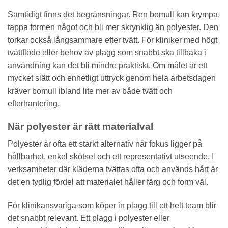
Samtidigt finns det begränsningar. Ren bomull kan krympa,
tappa formen något och bli mer skrynklig än polyester. Den
torkar också långsammare efter tvätt. För kliniker med högt
tvättflöde eller behov av plagg som snabbt ska tillbaka i
användning kan det bli mindre praktiskt. Om målet är ett
mycket slätt och enhetligt uttryck genom hela arbetsdagen
kräver bomull ibland lite mer av både tvätt och
efterhantering.
När polyester är rätt materialval
Polyester är ofta ett starkt alternativ när fokus ligger på
hållbarhet, enkel skötsel och ett representativt utseende. I
verksamheter där kläderna tvättas ofta och används hårt är
det en tydlig fördel att materialet håller färg och form väl.
För klinikansvariga som köper in plagg till ett helt team blir
det snabbt relevant. Ett plagg i polyester eller