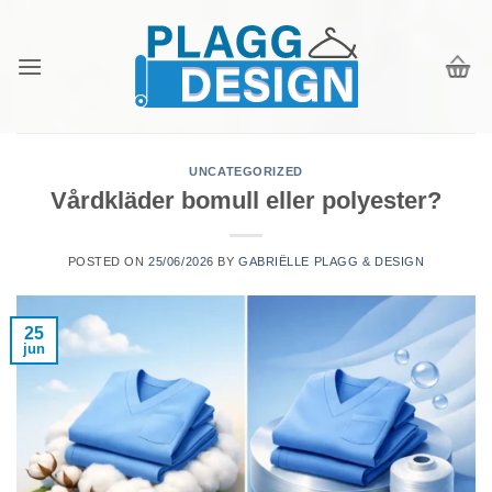
Skip
to
content
UNCATEGORIZED
Vårdkläder bomull eller polyester?
POSTED ON
25/06/2026
BY
GABRIËLLE PLAGG & DESIGN
25
jun