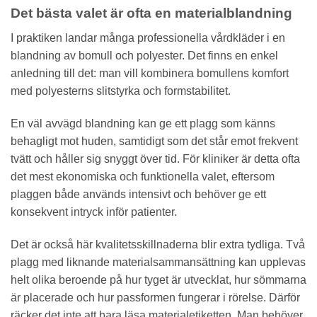
Det bästa valet är ofta en materialblandning
I praktiken landar många professionella vårdkläder i en
blandning av bomull och polyester. Det finns en enkel
anledning till det: man vill kombinera bomullens komfort
med polyesterns slitstyrka och formstabilitet.
En väl avvägd blandning kan ge ett plagg som känns
behagligt mot huden, samtidigt som det står emot frekvent
tvätt och håller sig snyggt över tid. För kliniker är detta ofta
det mest ekonomiska och funktionella valet, eftersom
plaggen både används intensivt och behöver ge ett
konsekvent intryck inför patienter.
Det är också här kvalitetsskillnaderna blir extra tydliga. Två
plagg med liknande materialsammansättning kan upplevas
helt olika beroende på hur tyget är utvecklat, hur sömmarna
är placerade och hur passformen fungerar i rörelse. Därför
räcker det inte att bara läsa materialetiketten. Man behöver