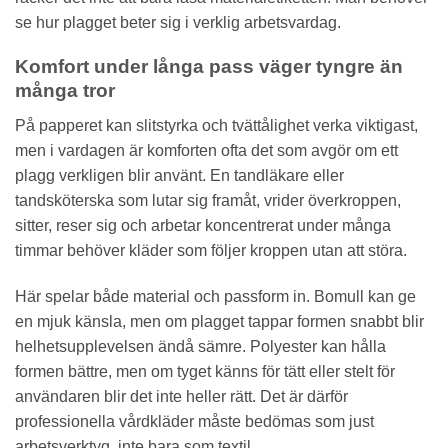
se hur plagget beter sig i verklig arbetsvardag.
Komfort under långa pass väger tyngre än
många tror
På papperet kan slitstyrka och tvättålighet verka viktigast,
men i vardagen är komforten ofta det som avgör om ett
plagg verkligen blir använt. En tandläkare eller
tandsköterska som lutar sig framåt, vrider överkroppen,
sitter, reser sig och arbetar koncentrerat under många
timmar behöver kläder som följer kroppen utan att störa.
Här spelar både material och passform in. Bomull kan ge
en mjuk känsla, men om plagget tappar formen snabbt blir
helhetsupplevelsen ändå sämre. Polyester kan hålla
formen bättre, men om tyget känns för tätt eller stelt för
användaren blir det inte heller rätt. Det är därför
professionella vårdkläder måste bedömas som just
arbetsverktyg, inte bara som textil.