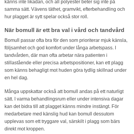
känns inte likadan, och all polyester beter sig inte på
samma sätt. Vävens täthet, gramvikt, efterbehandling och
hur plagget är sytt spelar också stor roll.
När bomull är ett bra val i vård och tandvård
Bomull passar ofta bra för den som prioriterar mjuk känsla,
följsamhet och god komfort under långa arbetspass. I
tandvården, där man ofta arbetar nära patienten i
stillastående eller precisa arbetspositioner, kan ett plagg
som känns behagligt mot huden göra tydlig skillnad under
en hel dag.
Många uppskattar också att bomull andas på ett naturligt
sätt. I varma behandlingsrum eller under intensiva dagar
kan det bidra till att plagget känns mindre instängt. För
medarbetare med känslig hud kan bomull dessutom
upplevas som ett tryggare val, särskilt i plagg som bärs
direkt mot kroppen.