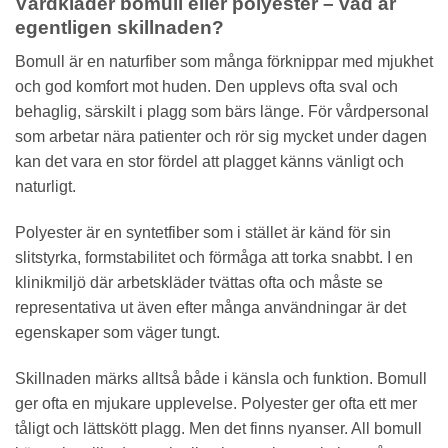
Vårdkläder bomull eller polyester – vad är
egentligen skillnaden?
Bomull är en naturfiber som många förknippar med mjukhet
och god komfort mot huden. Den upplevs ofta sval och
behaglig, särskilt i plagg som bärs länge. För vårdpersonal
som arbetar nära patienter och rör sig mycket under dagen
kan det vara en stor fördel att plagget känns vänligt och
naturligt.
Polyester är en syntetfiber som i stället är känd för sin
slitstyrka, formstabilitet och förmåga att torka snabbt. I en
klinikmiljö där arbetskläder tvättas ofta och måste se
representativa ut även efter många användningar är det
egenskaper som väger tungt.
Skillnaden märks alltså både i känsla och funktion. Bomull
ger ofta en mjukare upplevelse. Polyester ger ofta ett mer
tåligt och lättskött plagg. Men det finns nyanser. All bomull